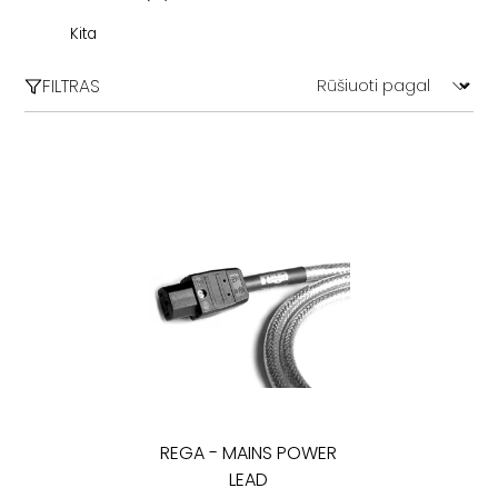
HDMI
ECM Records
Kita
Kiti
FILTRAS
Blues / Soul
Filmų garso takeliai (OST)
Electronic
Jazz
Classical
POP
Rock / Alternative
REGA
-
MAINS POWER
LEAD