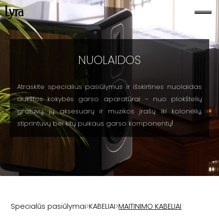
NUOLAIDOS
Atraskite specialius pasiūlymus ir išskirtines nuolaidas
aukštos kokybės garso aparatūrai – nuo plokštelių
grotuvų, jų aksesuarų ir muzikos įrašų iki kolonėlių,
!
stiprintuvų bei kitų puikaus garso komponentų
Specialūs pasiūlymai
>
KABELIAI
>
MAITINIMO KABELIAI