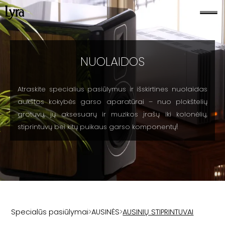
NUOLAIDOS
Atraskite specialius pasiūlymus ir išskirtines nuolaidas
aukštos kokybės garso aparatūrai – nuo plokštelių
grotuvų, jų aksesuarų ir muzikos įrašų iki kolonėlių,
!
stiprintuvų bei kitų puikaus garso komponentų
Specialūs pasiūlymai
>
AUSINĖS
>
AUSINIŲ STIPRINTUVAI