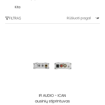
HDMI
ECM Records
Kita
Kiti
FILTRAS
Blues / Soul
Filmų garso takeliai (OST)
Electronic
Jazz
Classical
POP
Rock / Alternative
IFI AUDIO
-
ICAN
ausinių stiprintuvas