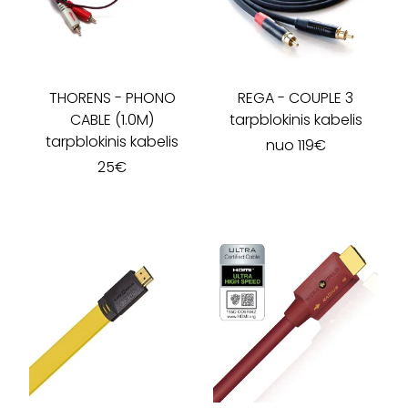
THORENS
-
PHONO
REGA
-
COUPLE 3
CABLE (1.0M)
tarpblokinis kabelis
tarpblokinis kabelis
nuo
119
€
25
€