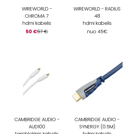
WIREWORLD
-
WIREWORLD
-
RADIUS
CHROMA 7
48
hdmi kabelis
hdmi kabelis
50
€
67
€
nuo
45
€
CAMBRIDGE AUDIO
-
CAMBRIDGE AUDIO
-
AUD100
SYNERGY (0.5M)
tarpblokinis kabelis
hdmi kabelis