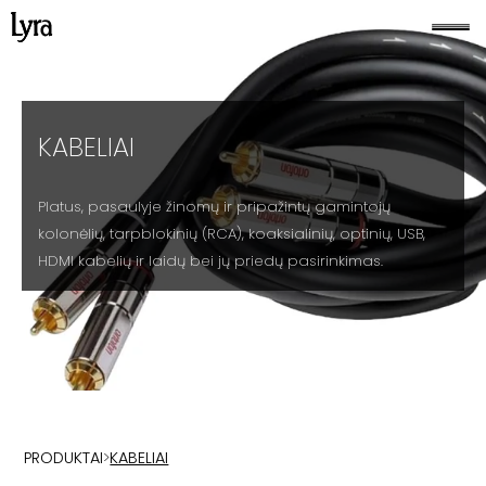
KABELIAI
Platus, pasaulyje žinomų ir pripažintų gamintojų
kolonėlių, tarpblokinių (RCA), koaksialinių, optinių, USB,
HDMI kabelių ir laidų bei jų priedų pasirinkimas.
PRODUKTAI
>
KABELIAI