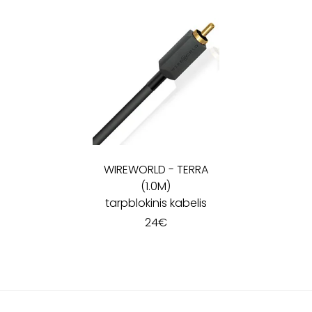
WIREWORLD
-
TERRA
(1.0M)
tarpblokinis kabelis
24
€