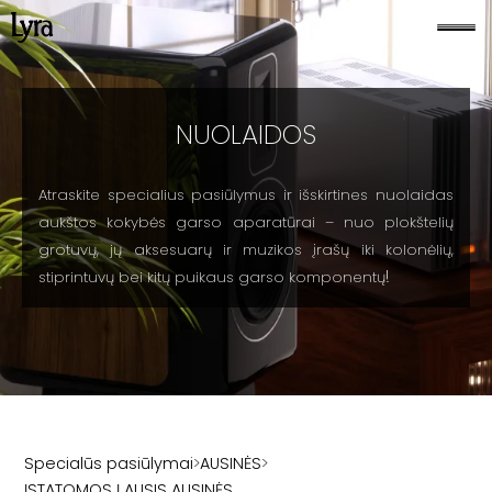
NUOLAIDOS
Atraskite specialius pasiūlymus ir išskirtines nuolaidas
aukštos kokybės garso aparatūrai – nuo plokštelių
grotuvų, jų aksesuarų ir muzikos įrašų iki kolonėlių,
!
stiprintuvų bei kitų puikaus garso komponentų
Specialūs pasiūlymai
>
AUSINĖS
>
ĮSTATOMOS Į AUSIS AUSINĖS