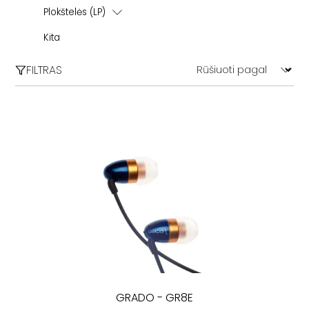
Maitinimo kabeliai
Plokštelės (LP)
HDMI
ECM Records
Kita
Kiti
FILTRAS
Blues / Soul
Filmų garso takeliai (OST)
Electronic
Jazz
Classical
POP
Rock / Alternative
GRADO
-
GR8E