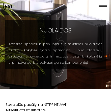
NUOLAIDOS
Atraskite specialius pasiūlymus ir išskirtines nuolaidas
aukštos kokybės garso aparatūrai – nuo plokštelių
grotuvų, jų aksesuarų ir muzikos įrašų iki kolonėlių,
!
stiprintuvų bei kitų puikaus garso komponentų
Specialūs pasiūlymai
>
STIPRINTUVAI
>
INTEGRUOTI STIPRINTUVAI