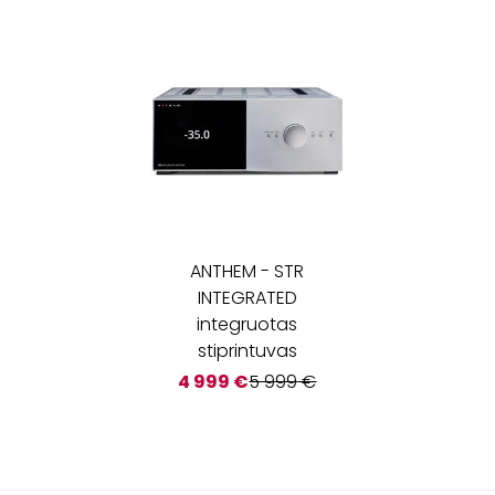
ANTHEM
-
STR
INTEGRATED
integruotas
stiprintuvas
4 999
€
5 999
€