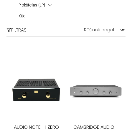
Maitinimo kabeliai
Plokštelės (LP)
HDMI
ECM Records
Kita
Kiti
FILTRAS
Blues / Soul
Filmų garso takeliai (OST)
Electronic
Jazz
Classical
POP
Rock / Alternative
AUDIO NOTE
-
I ZERO
CAMBRIDGE AUDIO
-