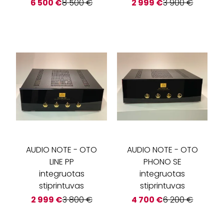
6 500
€
8 500
€
2 999
€
3 900
€
AUDIO NOTE
-
OTO
AUDIO NOTE
-
OTO
LINE PP
PHONO SE
integruotas
integruotas
stiprintuvas
stiprintuvas
2 999
€
3 800
€
4 700
€
6 200
€