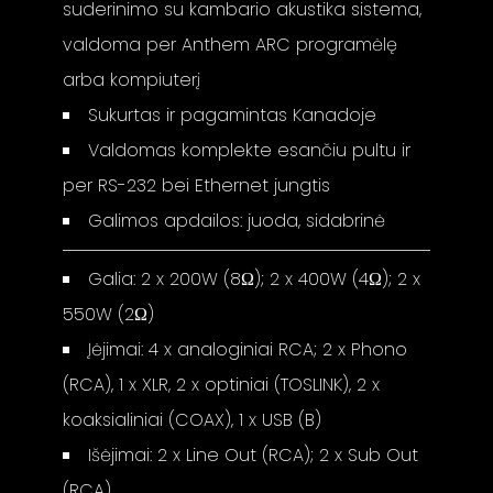
suderinimo su kambario akustika sistema,
valdoma per Anthem ARC programėlę
arba kompiuterį
Sukurtas ir pagamintas Kanadoje
Valdomas komplekte esančiu pultu ir
per RS-232 bei Ethernet jungtis
Galimos apdailos: juoda, sidabrinė
Galia: 2 x 200W (8Ω); 2 x 400W (4Ω); 2 x
550W (2Ω)
Įėjimai: 4 x analoginiai RCA; 2 x Phono
(RCA), 1 x XLR, 2 x optiniai (TOSLINK), 2 x
koaksialiniai (COAX), 1 x USB (B)
Išėjimai: 2 x Line Out (RCA); 2 x Sub Out
(RCA)