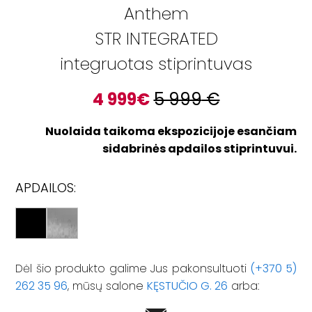
Anthem
STR INTEGRATED
integruotas stiprintuvas
4 999
€
5 999
€
Nuolaida taikoma ekspozicijoje esančiam
sidabrinės apdailos stiprintuvui.
APDAILOS:
Dėl šio produkto galime Jus pakonsultuoti
(+370 5)
262 35 96
, mūsų salone
KĘSTUČIO G. 26
arba: