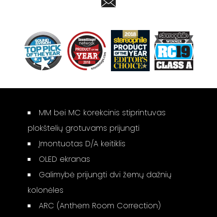
MM bei MC korekcinis stiprintuvas
plokštelių grotuvams prijungti
Įmontuotas D/A keitiklis
OLED ekranas
Galimybė prijungti dvi žemų dažnių
kolonėles
ARC (Anthem Room Correction)