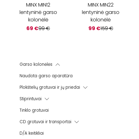
MINX MIN12
MINX MIN22
lentyninė garso
lentyninė garso
kolonėlė
kolonėlė
69
€
99
€
99
€
159
€
Garso kolonėlės
Lentyninės garso kolonėlės
Naudota garso aparatūra
Žemų dažnių kolonėlės
Plokštelių grotuvai ir jų priedai
Namų kino sistemos
Korekciniai stiprintuvai
Stiprintuvai
Instaliacinės kolonėlės
Integruoti stiprintuvai
Lauko kolonėlės
Tinklo grotuvai
Viskas - viename stiprintuvai
Bevielės | Aktyvios kolonėlės
CD grotuvai ir transportai
Galios stiprintuvai
CD grotuvai
D/A keitikliai