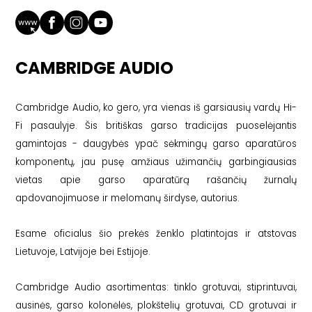
CAMBRIDGE AUDIO
Cambridge Audio, ko gero, yra vienas iš garsiausių vardų Hi-
Fi pasaulyje. Šis britiškas garso tradicijas puoselėjantis
gamintojas - daugybės ypač sėkmingų garso aparatūros
komponentų, jau pusę amžiaus užimančių garbingiausias
vietas apie garso aparatūrą rašančių žurnalų
apdovanojimuose ir melomanų širdyse, autorius.
Esame oficialus šio prekės ženklo platintojas ir atstovas
Lietuvoje, Latvijoje bei Estijoje.
Cambridge Audio asortimentas: tinklo grotuvai, stiprintuvai,
ausinės, garso kolonėlės, plokštelių grotuvai, CD grotuvai ir