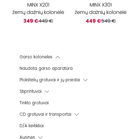
MINX X201
MINX X301
žemų dažnių kolonėlė
žemų dažnių kolonėlė
349
€
449
€
449
€
549
€
Garso kolonėlės
Lentyninės garso kolonėlės
Naudota garso aparatūra
Žemų dažnių kolonėlės
Plokštelių grotuvai ir jų priedai
Namų kino sistemos
Korekciniai stiprintuvai
Stiprintuvai
Instaliacinės kolonėlės
Integruoti stiprintuvai
Lauko kolonėlės
Tinklo grotuvai
Viskas - viename stiprintuvai
Bevielės | Aktyvios kolonėlės
CD grotuvai ir transportai
Galios stiprintuvai
CD grotuvai
D/A keitikliai
CD transportai
Ausinės