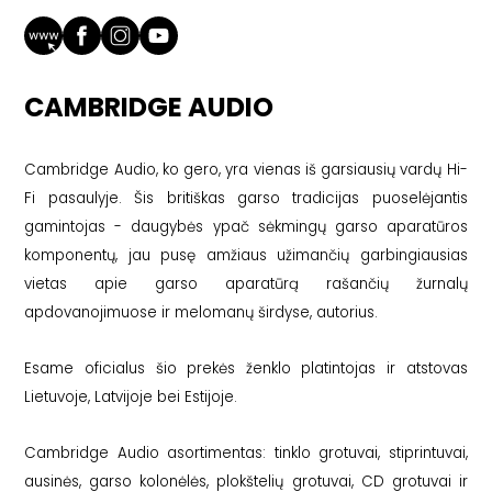
CAMBRIDGE AUDIO
Cambridge Audio, ko gero, yra vienas iš garsiausių vardų Hi-
Fi pasaulyje. Šis britiškas garso tradicijas puoselėjantis
gamintojas - daugybės ypač sėkmingų garso aparatūros
komponentų, jau pusę amžiaus užimančių garbingiausias
vietas apie garso aparatūrą rašančių žurnalų
apdovanojimuose ir melomanų širdyse, autorius.
Esame oficialus šio prekės ženklo platintojas ir atstovas
Lietuvoje, Latvijoje bei Estijoje.
Cambridge Audio asortimentas: tinklo grotuvai, stiprintuvai,
ausinės, garso kolonėlės, plokštelių grotuvai, CD grotuvai ir