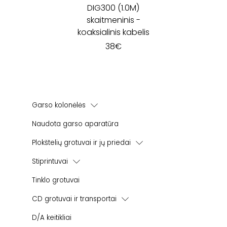
DIG300 (1.0M)
skaitmeninis -
koaksialinis kabelis
38
€
Garso kolonėlės
Lentyninės garso kolonėlės
Naudota garso aparatūra
Žemų dažnių kolonėlės
Plokštelių grotuvai ir jų priedai
Namų kino sistemos
Korekciniai stiprintuvai
Stiprintuvai
Instaliacinės kolonėlės
Integruoti stiprintuvai
Lauko kolonėlės
Tinklo grotuvai
Viskas - viename stiprintuvai
Bevielės | Aktyvios kolonėlės
CD grotuvai ir transportai
Galios stiprintuvai
CD grotuvai
D/A keitikliai