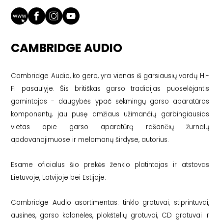
CAMBRIDGE AUDIO
Cambridge Audio, ko gero, yra vienas iš garsiausių vardų Hi-
Fi pasaulyje. Šis britiškas garso tradicijas puoselėjantis
gamintojas - daugybės ypač sėkmingų garso aparatūros
komponentų, jau pusę amžiaus užimančių garbingiausias
vietas apie garso aparatūrą rašančių žurnalų
apdovanojimuose ir melomanų širdyse, autorius.
Esame oficialus šio prekės ženklo platintojas ir atstovas
Lietuvoje, Latvijoje bei Estijoje.
Cambridge Audio asortimentas: tinklo grotuvai, stiprintuvai,
ausinės, garso kolonėlės, plokštelių grotuvai, CD grotuvai ir