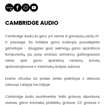
CAMBRIDGE AUDIO
Cambridge Audio, ko gero, yra vienas iš garsiausių vardų Hi-
Fi pasaulyje. Šis britiškas garso tradicijas puoselėjantis
gamintojas - daugybės ypač sėkmingų garso aparatūros
komponentų, jau pusę amžiaus užimančių garbingiausias
vietas apie garso aparatūrą rašančių žurnalų
apdovanojimuose ir melomanų širdyse, autorius.
Esame oficialus šio prekės ženklo platintojas ir atstovas
Lietuvoje, Latvijoje bei Estijoje.
Cambridge Audio asortimentas: tinklo grotuvai, stiprintuvai,
ausinės, garso kolonėlės, plokštelių grotuvai, CD grotuvai ir