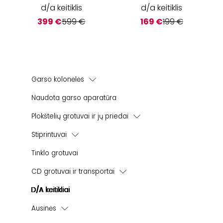
d/a keitiklis
d/a keitiklis
399
€
599
€
169
€
199
€
Garso kolonėlės
Lentyninės garso kolonėlės
Naudota garso aparatūra
Žemų dažnių kolonėlės
Plokštelių grotuvai ir jų priedai
Namų kino sistemos
Korekciniai stiprintuvai
Stiprintuvai
Instaliacinės kolonėlės
Integruoti stiprintuvai
Lauko kolonėlės
Tinklo grotuvai
Viskas - viename stiprintuvai
Bevielės | Aktyvios kolonėlės
CD grotuvai ir transportai
Galios stiprintuvai
CD grotuvai
D/A keitikliai
CD transportai
Ausinės