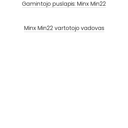
Gamintojo puslapis:
Minx Min22
Minx Min22
vartotojo vadovas
Susiję produktai