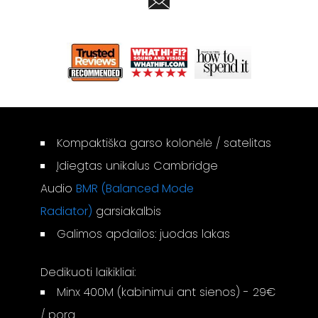
Kompaktiška garso kolonėlė / satelitas
Įdiegtas unikalus Cambridge
Audio
BMR (Balanced Mode
Radiator)
garsiakalbis
Galimos apdailos: juodas lakas
Dedikuoti laikikliai:
Minx 400M (kabinimui ant sienos) - 29€
/ pora