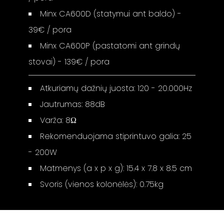
Minx CA600D (statymui ant baldo) -
39€ / pora
Minx CA600P (pastatomi ant grindų
stovai) - 139€ / pora
Atkuriamų dažnių juosta: 120 - 20.000Hz
Jautrumas: 88dB
Varža: 8Ω
Rekomenduojama stiprintuvo galia: 25
- 200W
Matmenys (a x p x g): 15.4 x 7.8 x 8.5 cm
Svoris (vienos kolonėlės): 0.75kg