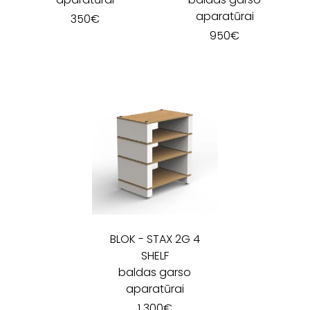
aparatūrai
350
€
950
€
BLOK
-
STAX 2G 4
SHELF
baldas garso
aparatūrai
1 300
€