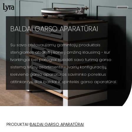
BALDAI GARSO APARATŪRAI
Su savo atstovaujamų gamintojų produktais
stengiamės atsakyti į kone į amžiną klausimą - kur
tvarkingai bei patogiai susidėti savo turimą garso
sistemą. Mūsų asortimente - įvairių konfiguracijų,
kiekvieno garso aparatūros savininko poreikius
atitinkantys, Blok baldai ir spintelės garso aparatūrai.
PRODUKTAI
>
BALDAI GARSO APARATŪRAI