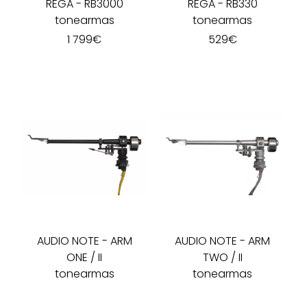
REGA
-
RB3000
REGA
-
RB330
tonearmas
tonearmas
1 799
€
529
€
AUDIO NOTE
-
ARM
AUDIO NOTE
-
ARM
ONE / II
TWO / II
tonearmas
tonearmas