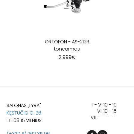
ORTOFON
-
AS-212R
tonearmas
2 999
€
I - V: 10 - 19
SALONAS „LYRA"
VI: 10 - 15
KĘSTUČIO G. 26
VII:
---------
LT-08115 VILNIUS
(+370 5) 262 35 96