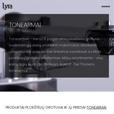
TONEARMAI
Tonearmas - viena iš pagrindinių plokštelių grotuvo
sudedamųjų dalių, leidžianti maksimaliai atsiskleisti
užmontuotai galvutei bei tinkamai saveikauti su kitais
plokštelių grotuvo elementais. Mūsų asortimente - visų
kainų lygių Audio Note, Rega, Roksan bei Thorens
tonearmai.
PRODUKTAI
>
PLOKŠTELIŲ GROTUVAI IR JŲ PRIEDAI
>
TONEARMAI