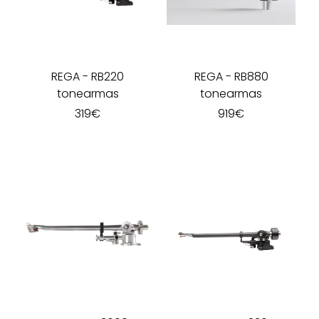
REGA
-
RB220
REGA
-
RB880
tonearmas
tonearmas
319
€
919
€