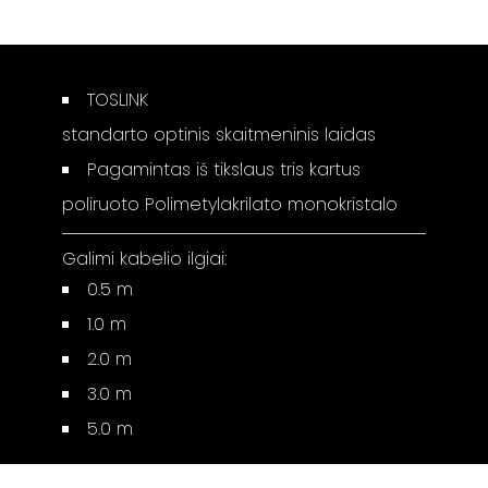
TOSLINK
standarto optinis skaitmeninis laidas
Pagamintas iš tikslaus tris kartus
poliruoto Polimetylakrilato monokristalo
Galimi kabelio ilgiai:
0.5 m
1.0 m
2.0 m
3.0 m
5.0 m