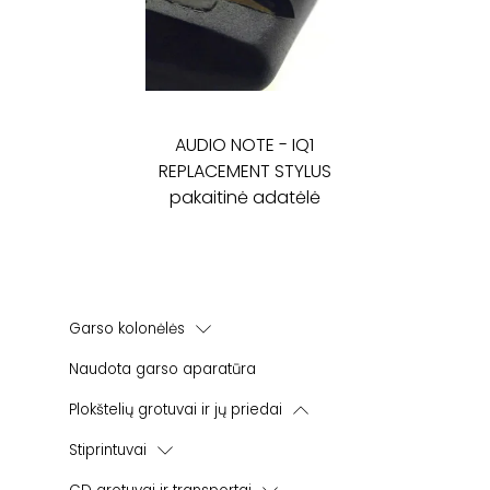
AUDIO NOTE
-
IQ1
REPLACEMENT STYLUS
pakaitinė adatėlė
Garso kolonėlės
Ant grindų statomos kolonėlės
Naudota garso aparatūra
Plokštelių grotuvai ir jų priedai
Plokštelių grotuvai - patefonai
Stiprintuvai
Plokštelių grotuvų galvutės
Integruoti stiprintuvai