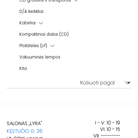
CD grotuvai ir transportai
Korekciniai stiprintuvai
Galios stiprintuvai
CD grotuvai
D/A keitikliai
Tonearmai
Pradiniai stiprintuvai
CD transportai
Pakaitinės adatėlės
Kabeliai
Step-Up transformatoriai
Kolonėlių kabeliai
Kompaktiniai diskai (CD)
Kiti aksesuarai
Tarpblokiniai (RCA-RCA)
Plokštelės (LP)
USB
Classical
Vakuuminės lempos
Maitinimo kabeliai
Kita
I - V: 10 - 19
SALONAS „LYRA"
VI: 10 - 15
KĘSTUČIO G. 26
VII:
---------