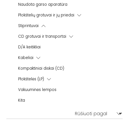
Ant grindų statomos kolonėlės
Naudota garso aparatūra
Plokštelių grotuvai ir jų priedai
Plokštelių grotuvai - patefonai
Stiprintuvai
Plokštelių grotuvų galvutės
Integruoti stiprintuvai
CD grotuvai ir transportai
Korekciniai stiprintuvai
Galios stiprintuvai
CD grotuvai
D/A keitikliai
Tonearmai
Pradiniai stiprintuvai
CD transportai
Pakaitinės adatėlės
Kabeliai
Step-Up transformatoriai
Kolonėlių kabeliai
Kompaktiniai diskai (CD)
Kiti aksesuarai
Tarpblokiniai (RCA-RCA)
Plokštelės (LP)
USB
Classical
Vakuuminės lempos
Maitinimo kabeliai
Kita