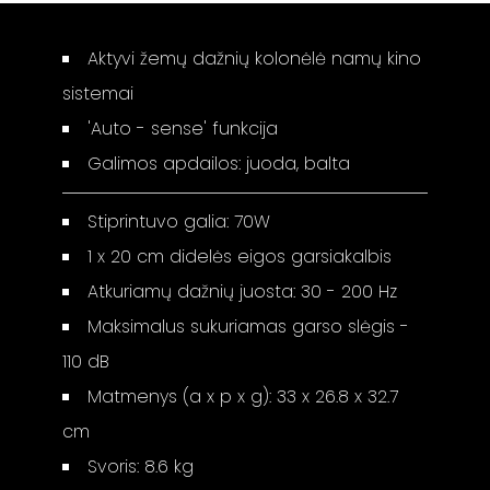
Aktyvi žemų dažnių kolonėlė namų kino
sistemai
'Auto - sense' funkcija
Galimos apdailos: juoda, balta
Stiprintuvo galia: 70W
1 x 20 cm didelės eigos garsiakalbis
Atkuriamų dažnių juosta: 30 - 200 Hz
Maksimalus sukuriamas garso slėgis -
110 dB
Matmenys (a x p x g): 33 x 26.8 x 32.7
cm
Svoris: 8.6 kg