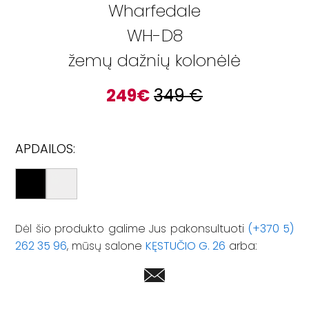
Wharfedale
WH-D8
žemų dažnių kolonėlė
249
€
349
€
APDAILOS:
Dėl šio produkto galime Jus pakonsultuoti
(+370 5)
262 35 96
, mūsų salone
KĘSTUČIO G. 26
arba: