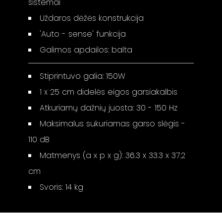
sistemai
Uždaros dėžės konstrukcija
'Auto - sense' funkcija
Galimos apdailos: balta
Stiprintuvo galia: 150W
1 x 25 cm didelės eigos garsiakalbis
Atkuriamų dažnių juosta: 30 - 150 Hz
Maksimalus sukuriamas garso slėgis -
110 dB
Matmenys (a x p x g): 36.3 x 33.3 x 37.2
cm
Svoris: 14 kg