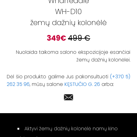
Wharfedale
WH-D10
žemų dažnių kolonėlė
349
€
499
€
Nuolaida taikoma salono ekspozicijoje esančiai
žemų dažnių kolonėlei.
Dėl šio produkto galime Jus pakonsultuoti
(+370 5)
262 35 96
, mūsų salone
KĘSTUČIO G. 26
arba:
Aktyvi žemų dažnių kolonėlė namų kino