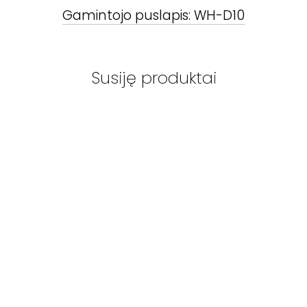
Gamintojo puslapis:
WH-D10
Susiję produktai
WHARFEDALE
-
WHARFEDALE
-
WHARFEDA
WH-D8
SW-12
SW-15
žemų dažnių
žemų dažnių
žemų daž