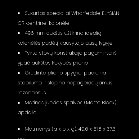
Sukurtas specialiai Wharfedale ELYSIAN
CR centrinei kolonėlei
496 mm aukštis užtikrina idealią
kolonėlės padėtį klausytojo ausų lygyje
Tvirta stovų konstrukcija pagaminta iš
ypač aukštos kokybės plieno
Grūdinto plieno spygliai padidina
stabilumą ir slopina nepageidaujamus
rezonansus
Matinės juodos spalvos (Matte Black)
apdaila
Matmenys (a x p x g): 49.6 x 61.8 x 37.3
cm