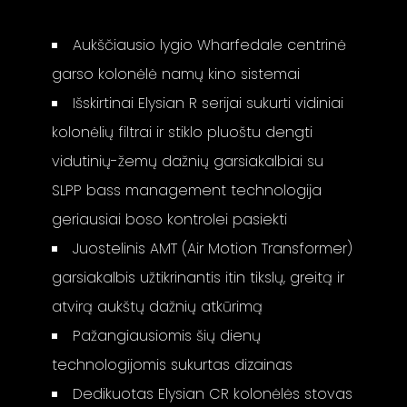
Aukščiausio lygio Wharfedale centrinė
garso kolonėlė namų kino sistemai
Išskirtinai Elysian R serijai sukurti vidiniai
kolonėlių filtrai ir stiklo pluoštu dengti
vidutinių-žemų dažnių garsiakalbiai su
SLPP bass management technologija
geriausiai boso kontrolei pasiekti
Juostelinis AMT (Air Motion Transformer)
garsiakalbis užtikrinantis itin tikslų, greitą ir
atvirą aukštų dažnių atkūrimą
Pažangiausiomis šių dienų
technologijomis sukurtas dizainas
Dedikuotas Elysian CR kolonėlės stovas