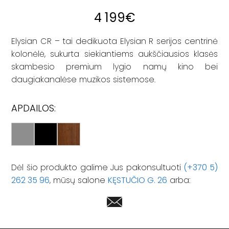
4 199
€
Elysian CR – tai dedikuota Elysian R serijos centrinė
kolonėlė, sukurta siekiantiems aukščiausios klasės
skambesio premium lygio namų kino bei
daugiakanalėse muzikos sistemose.
APDAILOS:
Dėl šio produkto galime Jus pakonsultuoti
(+370 5)
262 35 96
, mūsų salone
KĘSTUČIO G. 26
arba: