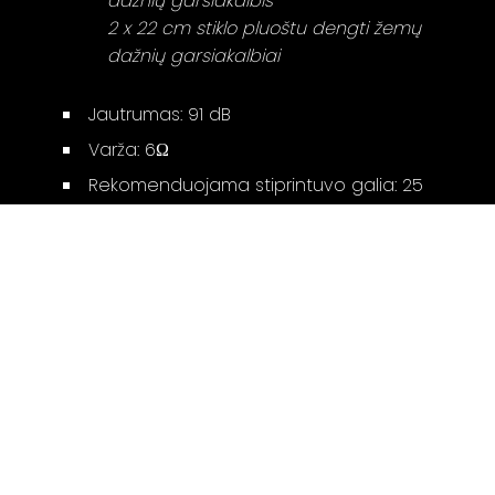
dažnių garsiakalbis
2 x 22 cm stiklo pluoštu dengti žemų
dažnių garsiakalbiai
Jautrumas: 91 dB
Varža: 6Ω
Rekomenduojama stiprintuvo galia: 25
- 150W
Matmenys (a x p x g): 32 x 83 x 34 cm
Svoris: 30.2 kg
Gamintojo puslapis:
Elysian CR
Susiję produktai