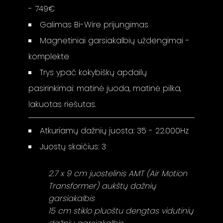
- 749€
Galimas Bi-Wire prijungimas
Magnetiniai garsiakalbių uždengimai -
komplekte
Trys ypač kokybiškų apdailų
pasirinkimai: matinė juoda, matinė pilka,
lakuotas riešutas.
Atkuriamų dažnių juosta: 35 - 22.000Hz
Juostų skaičius: 3
2.7 x 9 cm juostelinis AMT (Air Motion
Transformer) aukštų dažnių
garsiakalbis
15 cm stiklo pluoštu dengtas vidutinių