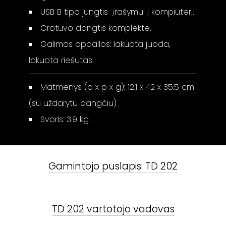
USB B tipo jungtis įrašymui į kompiuterį.
Grotuvo dangtis komplekte.
Galimos apdailos: lakuota juoda,
lakuota riešutas.
Matmenys (a x p x g): 12.1 x 42 x 35.5 cm
(su uždarytu dangčiu)
Svoris: 3.9 kg
Gamintojo puslapis:
TD 202
TD 202
vartotojo vadovas