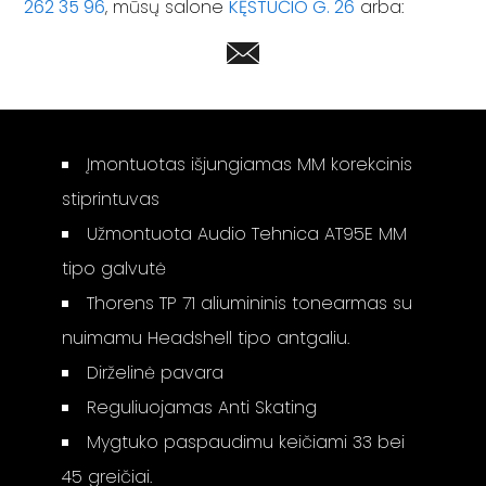
262 35 96
, mūsų salone
KĘSTUČIO G. 26
arba:
Įmontuotas išjungiamas MM korekcinis
stiprintuvas
Užmontuota Audio Tehnica AT95E MM
tipo galvutė
Thorens TP 71 aliumininis tonearmas su
nuimamu Headshell tipo antgaliu.
Dirželinė pavara
Reguliuojamas Anti Skating
Mygtuko paspaudimu keičiami 33 bei
45 greičiai.