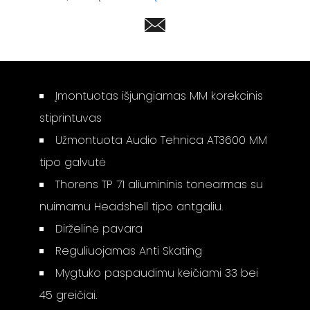
Įmontuotas išjungiamas MM korekcinis
stiprintuvas
Užmontuota Audio Tehnica AT3600 MM
tipo galvutė
Thorens TP 71 aliumininis tonearmas su
nuimamu Headshell tipo antgaliu.
Dirželinė pavara
Reguliuojamas Anti Skating
Mygtuko paspaudimu keičiami 33 bei
45 greičiai.