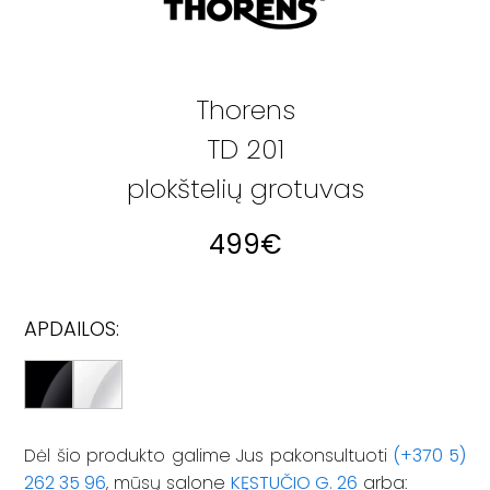
Thorens
TD 201
plokštelių grotuvas
499
€
APDAILOS:
Dėl šio produkto galime Jus pakonsultuoti
(+370 5)
262 35 96
, mūsų salone
KĘSTUČIO G. 26
arba: