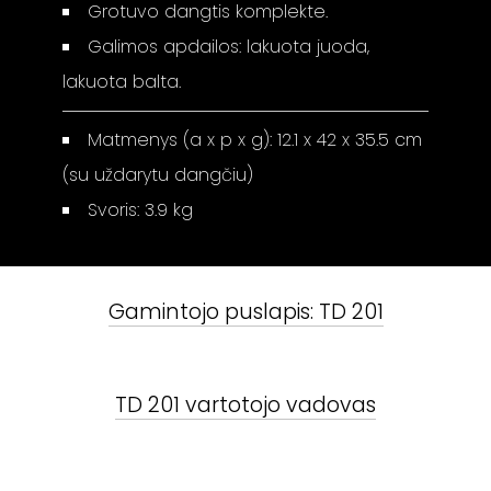
Grotuvo dangtis komplekte.
Galimos apdailos: lakuota juoda,
lakuota balta.
Matmenys (a x p x g): 12.1 x 42 x 35.5 cm
(su uždarytu dangčiu)
Svoris: 3.9 kg
Gamintojo puslapis:
TD 201
TD 201
vartotojo vadovas