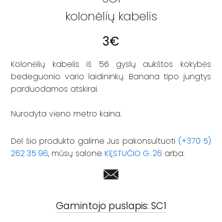
kolonėlių kabelis
3
€
Kolonėlių kabelis iš 56 gyslų aukštos kokybės
bedeguonio vario laidininkų. Banana tipo jungtys
parduodamos atskirai.
Nurodyta vieno metro kaina.
Dėl šio produkto galime Jus pakonsultuoti
(+370 5)
262 35 96
, mūsų salone
KĘSTUČIO G. 26
arba:
Gamintojo puslapis:
SC1