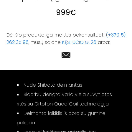
999
€
Dėl šio produkto galime Jus pakonsultuoti
(+370 5)
262 35 96
, mūsų salone
KĘSTUČIO G. 26
arba:
Nude Shibata deimantas
Sidarbu dengta vario viela suvyniotos
ritės su Ortofon Quad Coil technologija
Deimanto laikiklis iš boro su gumine
pakaba