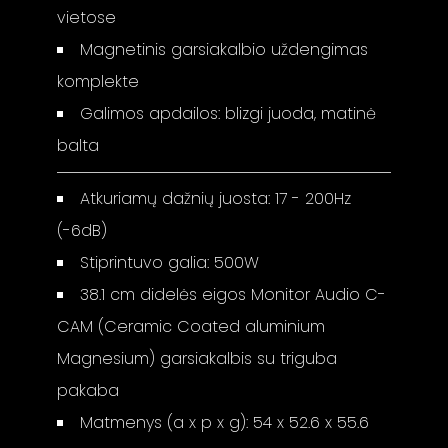
vietose
Magnetinis garsiakalbio uždengimas
komplekte
Galimos apdailos: blizgi juoda, matinė
balta
Atkuriamų dažnių juosta: 17 - 200Hz
(-6dB)
Stiprintuvo galia: 500W
38.1 cm didelės eigos Monitor Audio C-
CAM (Ceramic Coated aluminium
Magnesium) garsiakalbis su triguba
pakaba
Matmenys (a x p x g): 54 x 52.6 x 55.6