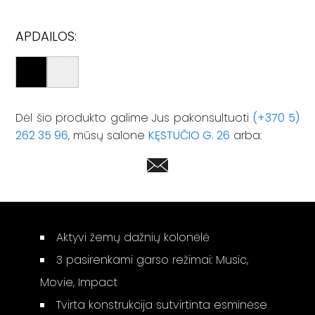
APDAILOS:
Dėl šio produkto galime Jus pakonsultuoti
(+370 5)
262 35 96
, mūsų salone
KĘSTUČIO G. 26
arba:
Aktyvi žemų dažnių kolonėlė
3 pasirenkami garso režimai: Music,
Movie, Impact
Tvirta konstrukcija sutvirtinta esminėse