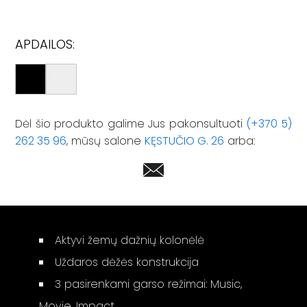
APDAILOS:
Dėl šio produkto galime Jus pakonsultuoti
(+370 5)
262 35 96
, mūsų salone
KĘSTUČIO G. 26
arba:
Aktyvi žemų dažnių kolonėlė
Uždaros dėžės konstrukcija
3 pasirenkami garso režimai: Music,
Movie, Impact