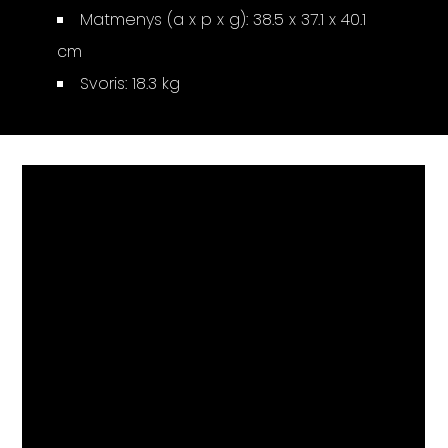
Matmenys (a x p x g): 38.5 x 37.1 x 40.1
cm
Svoris: 18.3 kg