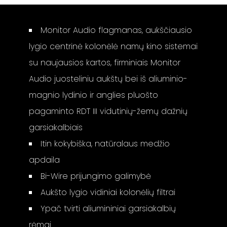
Monitor Audio flagmanas, aukščiausio
lygio centrinė kolonėlė namų kino sistemai
su naujausios kartos, firminiais Monitor
Audio juosteliniu aukštų bei iš aliuminio-
magnio lydinio ir anglies pluošto
pagaminto RDT III vidutinių-žemų dažnių
garsiakalbiais
Itin kokybiška, natūralaus medžio
apdaila
Bi-Wire prijungimo galimybė
Aukšto lygio vidiniai kolonėlių filtrai
Ypač tvirti aliumininiai garsiakalbių
rėmai