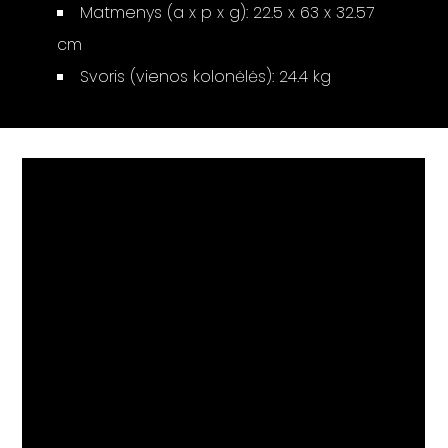
Matmenys (a x p x g): 22.5 x 63 x 32.57
cm
Svoris (vienos kolonėlės): 24.4 kg