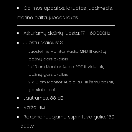
Galimos apdailos: lakuotas juodmedis,
matinė balta, juodas lakas.
Atkuriamų dažnių juosta: 17 - 60.000Hz
Juostų skaičius: 3
Juostelinis Monitor Audio MPD III aukštų
dažnių garsiakalbis
1 x 10 cm Monitor Audio RDT III vidutinių
dažnių garsiakalbis
2 x 15 cm Monitor Audio RDT III žemų dažnių
garsiakalbiai
Jautrumas: 88 dB
Varža: 4Ω
Rekomenduojama stiprintuvo galia: 150
- 600W