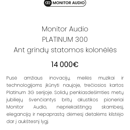
Monitor Audio
PLATINUM 300
Ant grindų statomos kolonėlės
14 000
€
Pusė amžiaus inovacijų, meilės muzikai ir
technologijoms įkūnyti naujoje, trečiosios kartos
Platinum 3G serijoje. Solidų penkiasdešimties metų
jubiliejų švenčiantys britų akustikos pioneriai
Monitor Audio, nepriekaištingą skambesį,
eleganciją ir nepaprastą dėmesį detalėms kilstėjo
dar į aukštesnį lygį.