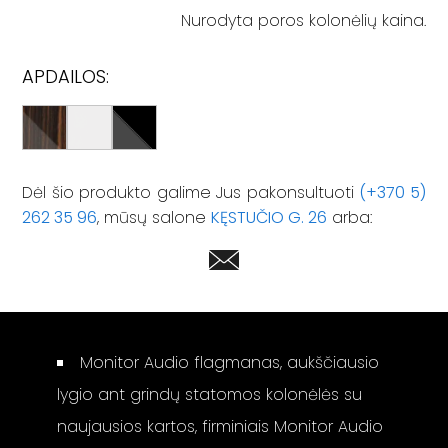
Nurodyta poros kolonėlių kaina.
APDAILOS:
Dėl šio produkto galime Jus pakonsultuoti
(+370 5)
262 35 96
, mūsų salone
KĘSTUČIO G. 26
arba:
Monitor Audio flagmanas, aukščiausio
lygio ant grindų statomos kolonėlės su
naujausios kartos, firminiais Monitor Audio