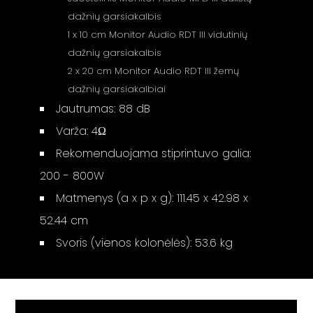
dažnių garsiakalbis
1 x 10 cm Monitor Audio RDT III vidutinių
dažnių garsiakalbis
2 x 20 cm Monitor Audio RDT III žemų
dažnių garsiakalbiai
Jautrumas: 88 dB
Varža: 4Ω
Rekomenduojama stiprintuvo galia:
200 - 800W
Matmenys (a x p x g): 111.45 x 42.98 x
52.44 cm
Svoris (vienos kolonėlės): 53.6 kg