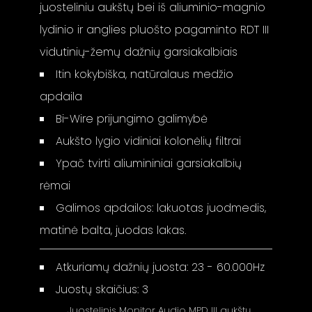
juosteliniu aukštų bei iš aliuminio-magnio
lydinio ir anglies pluošto pagaminto RDT III
vidutinių-žemų dažnių garsiakalbiais
Itin kokybiška, natūralaus medžio
apdaila
Bi-Wire prijungimo galimybė
Aukšto lygio vidiniai kolonėlių filtrai
Ypač tvirti aliumininiai garsiakalbių
rėmai
Galimos apdailos: lakuotas juodmedis,
matinė balta, juodas lakas.
Atkuriamų dažnių juosta: 23 - 60.000Hz
Juostų skaičius: 3
Juostelinis Monitor Audio MPD III aukštų