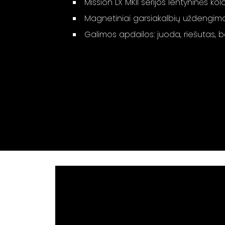
Mission LX MKII serijos lentyninės kol
Magnetiniai garsiakalbių uždengim
Galimos apdailos: juoda, riešutas, 