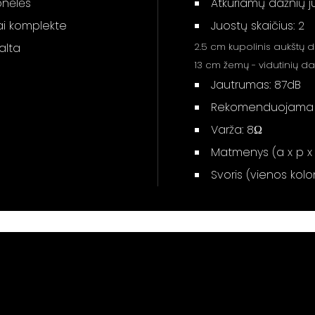
onėlės
Atkuriamų dažnių j
ai komplekte
Juostų skaičius: 2
balta
2.5 cm kupolinis aukštų d
13 cm žemų - vidutinių da
Jautrumas: 87dB
Rekomenduojama st
Varža: 8Ω
Matmenys (a x p x 
Svoris (vienos kolon