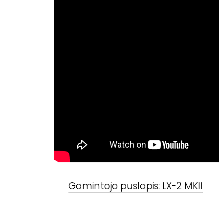
Gamintojo puslapis:
LX-2 MKII