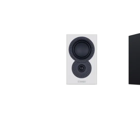
MISSION
-
LX-1 MKII
MIS
lentyninės garso kolonėlės
lentynin
299
€