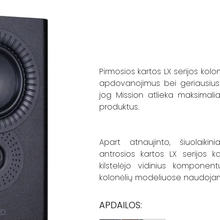
Pirmosios kartos LX serijos kol
apdovanojimus bei geriausius kri
jog Mission atlieka maksimali
produktus.
Apart atnaujinto, šiuolaikin
antrosios kartos LX serijos k
kilstelėjo vidinius kompone
kolonėlių modeliuose naudojam
APDAILOS: