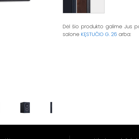
Dėl šio produkto galime Jus p
salone
KĘSTUČIO G. 26
arba: