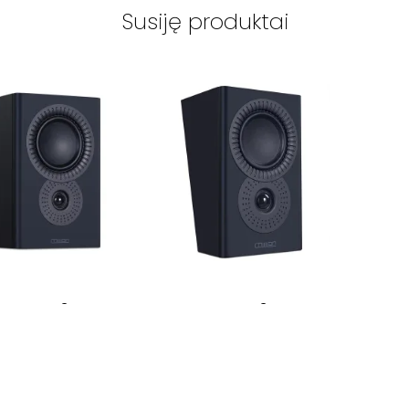
Susiję produktai
SION
-
LX-3 MKII
MISSION
-
LX-3D MKII
MIS
ės garso kolonėlės
efektinės / galinės
ant g
kolonėlės
449
€
349
€