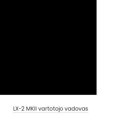
LX-2 MKII
vartotojo vadovas