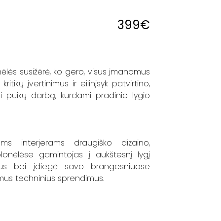
399
€
onėlės susižėrė, ko gero, visus įmanomus
tikų įvertinimus ir eilinįsyk patvirtino,
ai puikų darbą, kurdami pradinio lygio
iams interjerams draugiško dizaino,
olonėlėse gamintojas į aukštesnį lygį
ntus bei įdiegė savo brangesniuose
us techninius sprendimus.