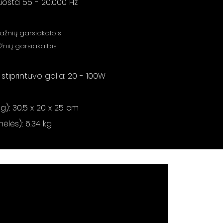
uosta 55 - 20.000 Hz
ažnių garsiakalbis
žnių garsiakalbis
iprintuvo galia: 20 - 100W
g): 30.5 x 20 x 25 cm
ėlės): 6.34 kg