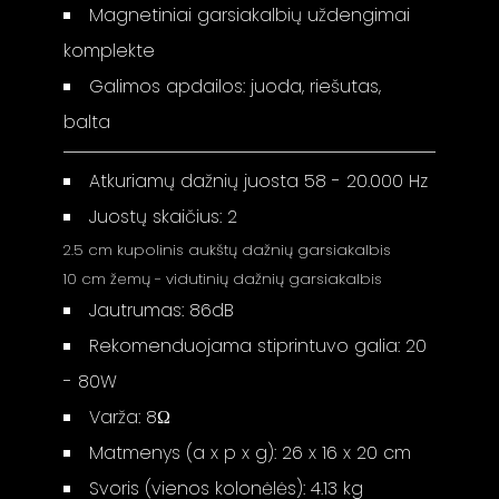
Magnetiniai garsiakalbių uždengimai
komplekte
Galimos apdailos: juoda, riešutas,
balta
Atkuriamų dažnių juosta 58 - 20.000 Hz
Juostų skaičius: 2
2.5 cm kupolinis aukštų dažnių garsiakalbis
10 cm žemų - vidutinių dažnių garsiakalbis
Jautrumas: 86dB
Rekomenduojama stiprintuvo galia: 20
- 80W
Varža: 8Ω
Matmenys (a x p x g): 26 x 16 x 20 cm
Svoris (vienos kolonėlės): 4.13 kg