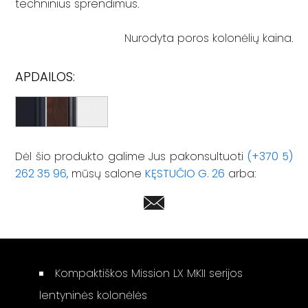
techninius sprendimus.
Nurodyta poros kolonėlių kaina.
APDAILOS:
Dėl šio produkto galime Jus pakonsultuoti
(+370 5)
262 35 96
, mūsų salone
KĘSTUČIO G. 26
arba:
Kompaktiškos Mission LX MKII serijos
lentyninės kolonėlės