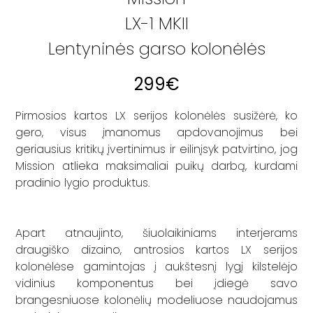
LX-1 MKII
Lentyninės garso kolonėlės
299
€
Pirmosios kartos LX serijos kolonėlės susižėrė, ko
gero, visus įmanomus apdovanojimus bei
geriausius kritikų įvertinimus ir eilinįsyk patvirtino, jog
Mission atlieka maksimaliai puikų darbą, kurdami
pradinio lygio produktus.
Apart atnaujinto, šiuolaikiniams interjerams
draugiško dizaino, antrosios kartos LX serijos
kolonėlėse gamintojas į aukštesnį lygį kilstelėjo
vidinius komponentus bei įdiegė savo
brangesniuose kolonėlių modeliuose naudojamus