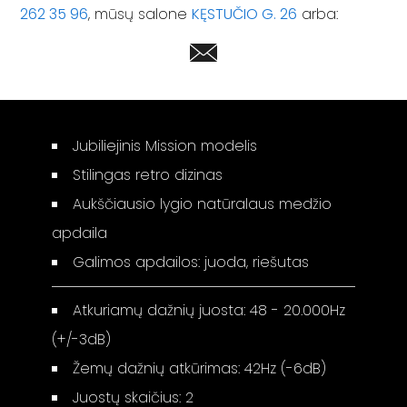
262 35 96
, mūsų salone
KĘSTUČIO G. 26
arba:
Jubiliejinis Mission modelis
Stilingas retro dizinas
Aukščiausio lygio natūralaus medžio
apdaila
Galimos apdailos: juoda, riešutas
Atkuriamų dažnių juosta: 48 - 20.000Hz
(+/-3dB)
Žemų dažnių atkūrimas: 42Hz (-6dB)
Juostų skaičius: 2