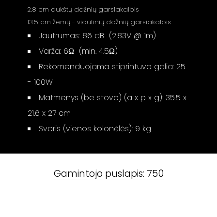
2.8 cm aukštų dažnių garsiakalbis
13.5 cm žemų - vidutinių dažnių garsiakalbis
Jautrumas: 86 dB (2.83V @ 1m)
Varža: 6Ω (min. 4.5Ω)
Rekomenduojama stiprintuvo galia: 25
- 100W
Matmenys (be stovo) (a x p x g): 35.5 x
21.6 x 27 cm
Svoris (vienos kolonėlės): 9 kg
Gamintojo puslapis:
750