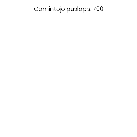
Gamintojo puslapis:
700
Susiję produktai
MISSION
-
770
MISSION
-
750
ant grindų
lentyninės garso
statomos
kolonėlės