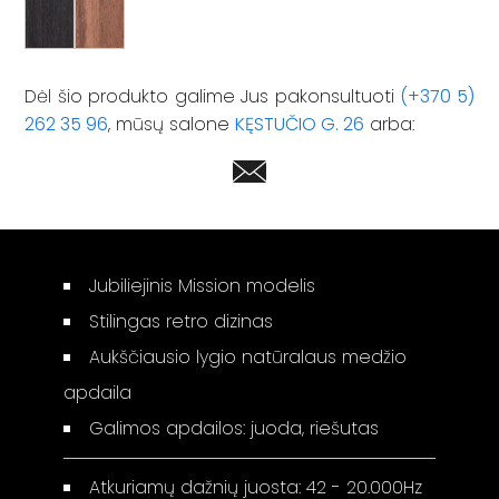
Dėl šio produkto galime Jus pakonsultuoti
(+370 5)
262 35 96
, mūsų salone
KĘSTUČIO G. 26
arba:
Jubiliejinis Mission modelis
Stilingas retro dizinas
Aukščiausio lygio natūralaus medžio
apdaila
Galimos apdailos: juoda, riešutas
Atkuriamų dažnių juosta: 42 - 20.000Hz