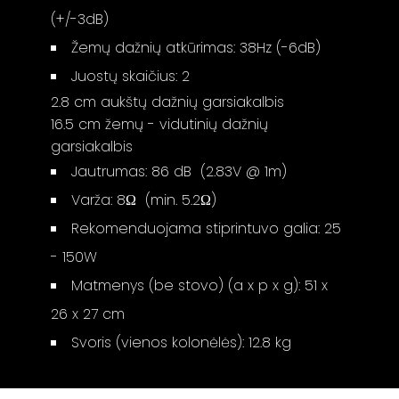
(+/-3dB)
Žemų dažnių atkūrimas: 38Hz (-6dB)
Juostų skaičius: 2
2.8 cm aukštų dažnių garsiakalbis
16.5 cm žemų - vidutinių dažnių
garsiakalbis
Jautrumas: 86 dB (2.83V @ 1m)
Varža: 8Ω (min. 5.2Ω)
Rekomenduojama stiprintuvo galia: 25
- 150W
Matmenys (be stovo) (a x p x g): 51 x
26 x 27 cm
Svoris (vienos kolonėlės): 12.8 kg