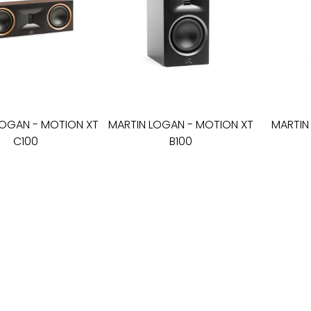
LOGAN
-
MOTION XT
MARTIN LOGAN
-
MOTION XT
MARTIN
C100
B100
trinė kolonėlė
lentyninės garso kolonėlės
efek
2 100
€
1 650
€
2 200
€
I - V: 10 - 19
VI: 10 - 15