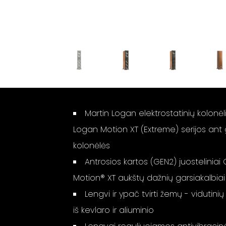
Martin Logan elektrostatinių kolonėli
Logan Motion XT (Extreme) serijos an
kolonėlės
Antrosios kartos (GEN2) juosteliniai
Motion® XT aukštų dažnių garsiakalbiai
Lengvi ir ypač tvirti žemų - vidutini
iš kevlaro ir aliuminio