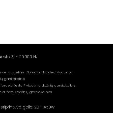
uosta 31 - 25.000 Hz
gmos juostelinis Obisidian Folded Motion XT
ių garsiakalbis
forced Kevlar® vidutinių dažnių garsiakalbis
iniai žemų dažnių garsiakalbiai
iprintuvo galia: 20 - 450W