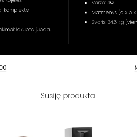
s kojelės
Varža: 4Ω
ai komplekte
Matmenys (a x p x g)
Svoris: 34.5 kg (vie
nkimai: lakuota juoda,
100
Susiję produktai