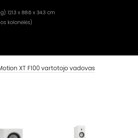
: 121.3 x 88.6 x 34.3 cm
nos kolonėlės)
Motion XT F100
vartotojo vadovas