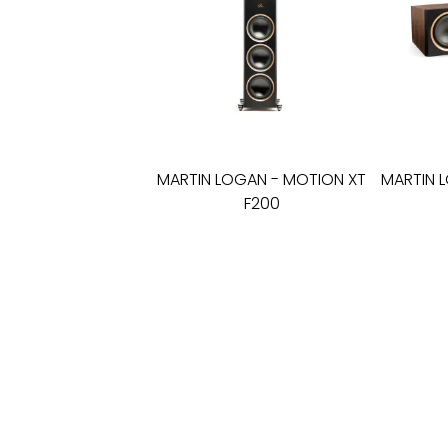
MARTIN LOGAN
-
MOTION XT
MARTIN 
F200
ant grindų statomos
cen
kolonėlės
7 600
€
SALONAS „LYRA"
KĘSTUČIO G. 26