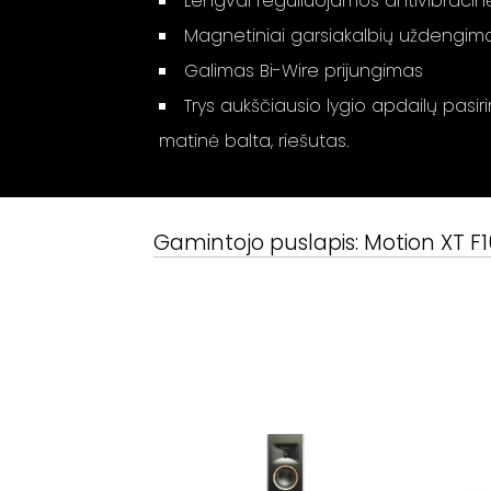
Lengvai reguliuojamos antivibracinė
Magnetiniai garsiakalbių uždengim
Galimas Bi-Wire prijungimas
Trys aukščiausio lygio apdailų pasiri
matinė balta, riešutas.
Gamintojo puslapis:
Motion XT F