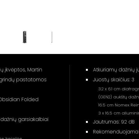
ų įkvėptos, Martin
Atkuriamų dažnių j
t grindų pastatomos
Juostų skaičius: 3
3.2 x 6.1 cm diafra
(GEN2) aukštų dažn
 Obsidian Folded
16.5 cm Nomex Rein
3 x 16.5 cm aliumin
ų dažnių garsiakalbiai
Jautrumas: 92 dB
Rekomenduojama st