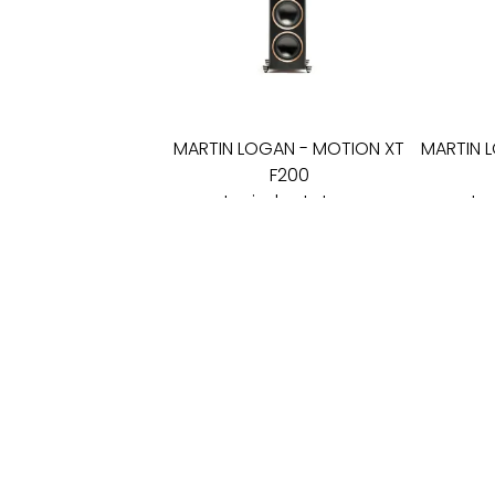
MARTIN LOGAN
-
MOTION XT
MARTIN 
F200
ant grindų statomos
ant g
kolonėlės
7 600
€
SALONAS „LYRA"
KĘSTUČIO G. 26
LT-08115 VILNIUS