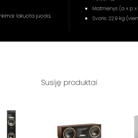
Matmenys (a x p x g
nkimai: lakuota juoda,
Svoris: 22.9 kg (vie
Susiję produktai