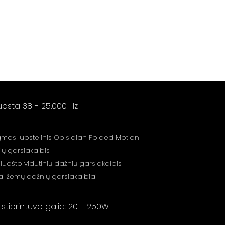
uosta 38 - 25.000 Hz
agmos juostelinis Obisidian Folded Motion
ių garsiakalbis
pluošto vidutinių dažnių garsiakalbis
iai žemų dažnių garsiakalbiai
iprintuvo galia: 20 - 250W