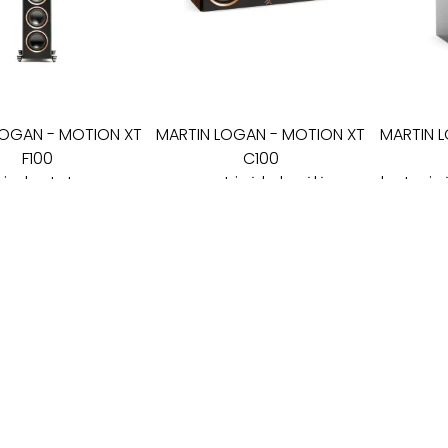
LOGAN
-
MOTION XT
MARTIN LOGAN
-
MOTION XT
MARTIN 
F100
C100
rindų statomos
centrinė kolonėlė
lentynin
kolonėlės
2 100
€
1 
6 200
€
I - V: 10 - 19
VI: 10 - 15
VII:
---------