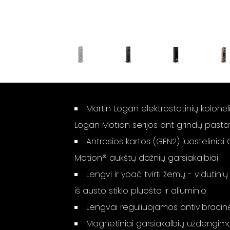
Martin Logan elektrostatinių kolonėli
Logan Motion serijos ant grindų past
Antrosios kartos (GEN2) juosteliniai
Motion® aukštų dažnių garsiakalbiai
Lengvi ir ypač tvirti žemų - vidutini
iš austo stiklo pluošto ir aliuminio
Lengvai reguliuojamos antivibracinė
Magnetiniai garsiakalbių uždengim