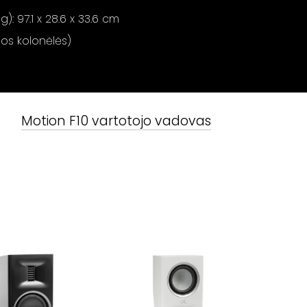
): 97.1 x 28.6 x 33.6 cm
nos kolonėlės)
Motion F10
vartotojo vadovas