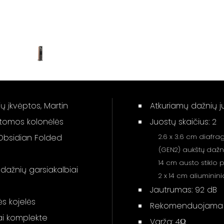
ų įkvėptos, Martin
Atkuriamų dažnių j
atomos kolonėlės
Juostų skaičius: 2
 Obsidian Folded
2.6 x 3.6 cm diafr
(GEN2) aukštų dažn
14 cm austo stiklo 
ų dažnių garsiakalbiai
2 x 14 cm aliuminin
Jautrumas: 92 dB
s kojelės
Rekomenduojama st
ai komplekte
Varža: 4Ω