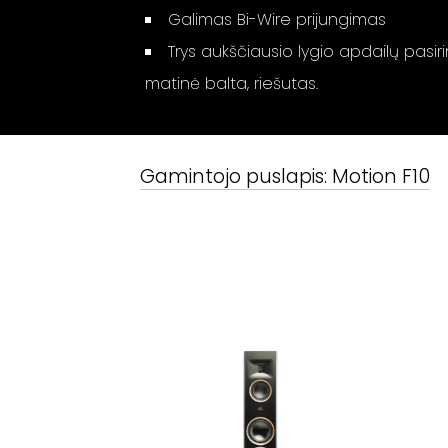
Galimas Bi-Wire prijungimas
Trys aukščiausio lygio apdailų pasiri
matinė balta, riešutas.
Gamintojo puslapis:
Motion F10