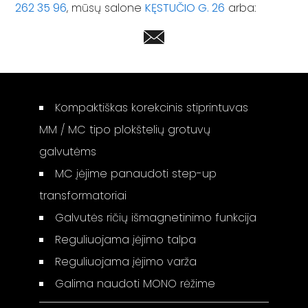
262 35 96
, mūsų salone
KĘSTUČIO G. 26
arba:
Kompaktiškas korekcinis stiprintuvas
MM / MC tipo plokštelių grotuvų
galvutėms
MC įėjime panaudoti step-up
transformatoriai
Galvutės ričių išmagnetinimo funkcija
Reguliuojama įėjimo talpa
Reguliuojama įėjimo varža
Galima naudoti MONO rėžime