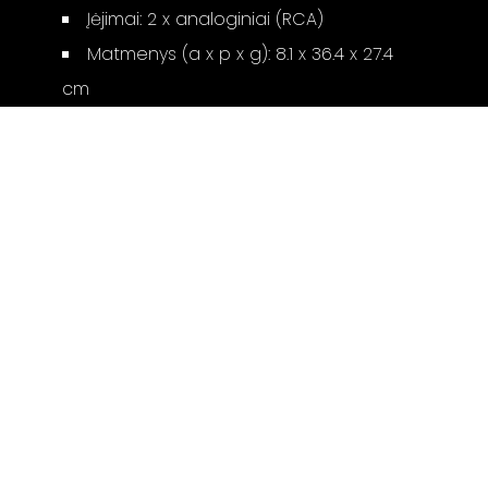
Įėjimai: 2 x analoginiai (RCA)
Matmenys (a x p x g): 8.1 x 36.4 x 27.4
cm
Svoris: 4.3 kg
Gamintojo puslapis:
E-250
I - V: 10 - 19
SALONAS „LYRA"
VI: 10 - 15
KĘSTUČIO G. 26
VII:
---------
LT-08115 VILNIUS
(+370 5) 262 35 96
INFO@LYRA.LT