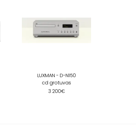
LUXMAN
-
D-N150
cd grotuvas
3 200
€