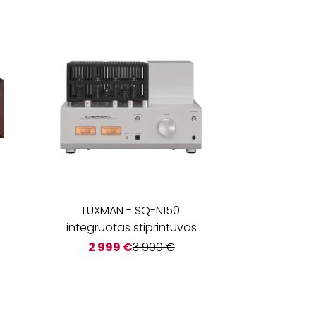
LUXMAN
-
SQ-N150
integruotas stiprintuvas
2 999
€
3 900
€