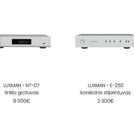
LUXMAN
-
NT-07
LUXMAN
-
E-250
tinklo grotuvas
korekcinis stiprintuvas
8 000
€
2 300
€