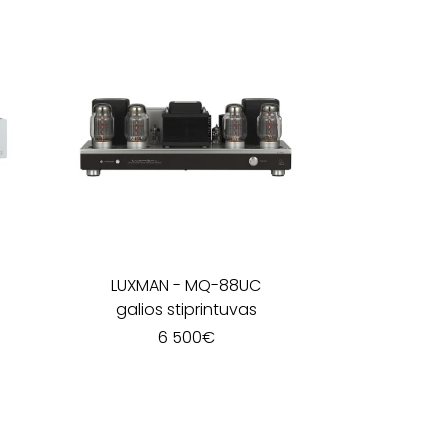
LUXMAN
-
MQ-88UC
galios stiprintuvas
6 500
€