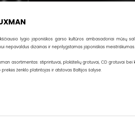
LUXMAN
kščiausio lygio japoniškos garso kultūros ambasadoriai mūsų sal
ikui nepavaldus dizainas ir neprilygstamas japoniškas meistriškumas
xman asortimentas: stiprintuvai, plokštelių grotuvai, CD grotuvai be
o prekės ženklo platintojas ir atstovas Baltijos šalyse.