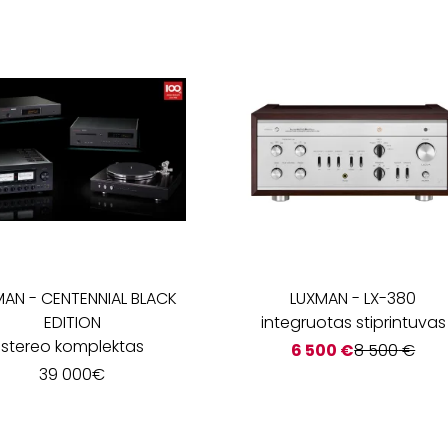
MAN
-
CENTENNIAL BLACK
LUXMAN
-
LX-380
EDITION
integruotas stiprintuvas
stereo komplektas
6 500
€
8 500
€
39 000
€