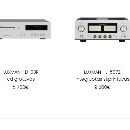
LUXMAN
-
D-03R
LUXMAN
-
L-507Z
cd grotuvas
integruotas stiprintuvas
5 700
€
9 500
€