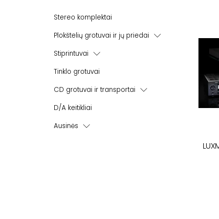
Stereo komplektai
Plokštelių grotuvai ir jų priedai
Plokštelių grotuvai - patefonai
Stiprintuvai
Plokštelių grotuvų galvutės
Integruoti stiprintuvai
Tinklo grotuvai
Korekciniai stiprintuvai
Galios stiprintuvai
CD grotuvai ir transportai
Pradiniai stiprintuvai
CD grotuvai
D/A keitikliai
Ausinės
Ausinių stiprintuvai
LUX