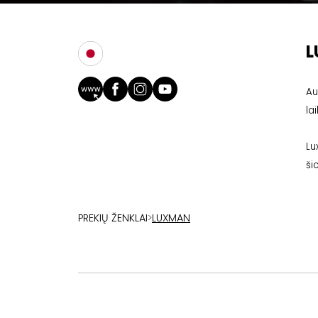
Au
la
Lu
ši
PREKIŲ ŽENKLAI
>
LUXMAN