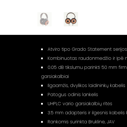
Atviro tipo Grado Statement serijo
Kombinuotas raudonmedžio ir Ipê
0.05 dB tikslumu parinkti 50 mm firm
garsiakalbiai
Ilgaamžis, dvylikos laidininkų kabelis
Patogus odinis lankelis
UHPLC vario garsiakalbių ritės
3.5 mm adapteris ir ilgesnis kabeli
Rankomis surinkta Brukline, JAV