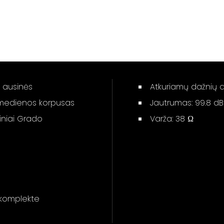
s ausinės
Atkuriamų dažnių d
 medienos korpusas
Jautrumas: 99.8 dB
iniai Grado
Varža: 38 Ω
s komplekte