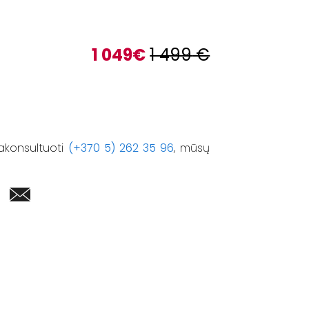
1 049
€
1 499
€
akonsultuoti
(+370 5) 262 35 96
, mūsų