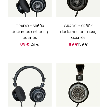
GRADO
-
SR60X
GRADO
-
SR80X
dedamos ant ausų
dedamos ant ausų
ausinės
ausinės
89
€
129
€
119
€
159
€