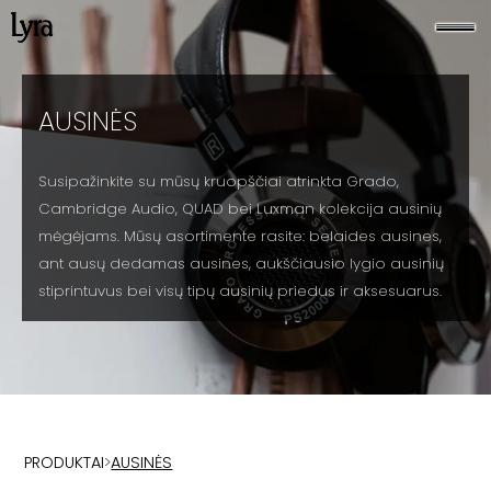
AUSINĖS
Susipažinkite su mūsų kruopščiai atrinkta Grado,
Cambridge Audio, QUAD bei Luxman kolekcija ausinių
mėgėjams. Mūsų asortimente rasite: belaides ausines,
ant ausų dedamas ausines, aukščiausio lygio ausinių
stiprintuvus bei visų tipų ausinių priedus ir aksesuarus.
PRODUKTAI
>
AUSINĖS