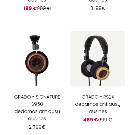
199
€
289
€
3 199
€
GRADO
-
SIGNATURE
GRADO
-
RS2X
S950
dedamos ant ausų
dedamos ant ausų
ausinės
ausinės
489
€
699
€
2 799
€