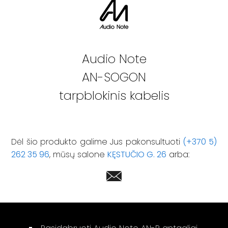
Audio Note
AN-SOGON
tarpblokinis kabelis
Dėl šio produkto galime Jus pakonsultuoti
(+370 5)
262 35 96
, mūsų salone
KĘSTUČIO G. 26
arba: