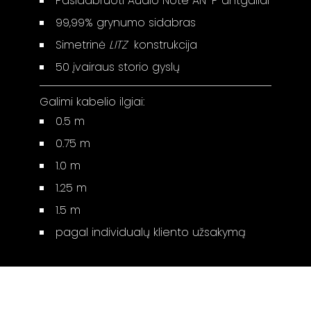
Pasidabruoti Audio Note AN-P antgaliai
99,99% grynumo sidabras
Simetrinė
LITZ
konstrukcija
50 įvairaus storio gyslų
Galimi kabelio ilgiai:
0.5 m
0.75 m
1.0 m
1.25 m
1.5 m
pagal individualų kliento užsakymą
Gamintojo puslapis:
AN-Sogon