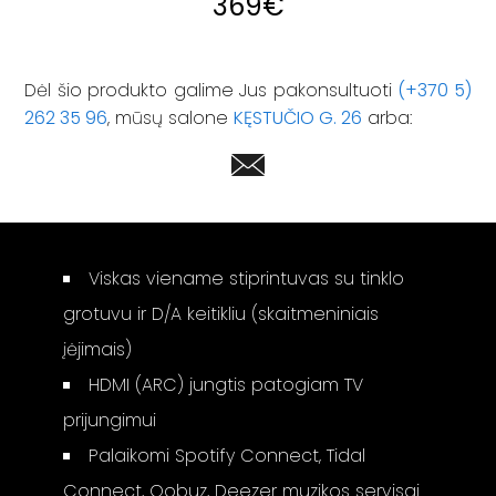
369
€
Dėl šio produkto galime Jus pakonsultuoti
(+370 5)
262 35 96
, mūsų salone
KĘSTUČIO G. 26
arba:
Viskas viename stiprintuvas su tinklo
grotuvu ir D/A keitikliu (skaitmeniniais
įėjimais)
HDMI (ARC) jungtis patogiam TV
prijungimui
Palaikomi Spotify Connect, Tidal
Connect, Qobuz, Deezer muzikos servisai