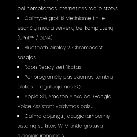
bei nemokamos internetinės radijo stotys
Galimybė groti iš vietiniame tinkle
esančių media serverių bei kompiuterių
(UPnP™ / DLNA)
Bluetooth, Airplay 2, Chromecast
sąsajos
Roon Ready sertifikatas
Per programėlę pasiekiamas tembrų
blokas ir reguliuojamas EQ
Apple Siri, Amazon Alexa bei Google
Voice Assistant valdymas balsu
Galima apjungti į daugiakambarinę
sistemą su kitais WiiM tinklo grotuvą
turinčiais įrenginiais