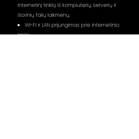
internetinį tinklą iš kompiuterių, serverių ir
išorinių failų laikmenų.
WI-FI ir LAN prijungimas prie internetinio
tinklo
Matmenys (a x p x g): 6.4 x 19 x 21.7 cm
Svoris: 1.84 kg
Galimos apdailos: Space Grey, Silver
Gamintojo puslapis:
AMP
Susiję produktai