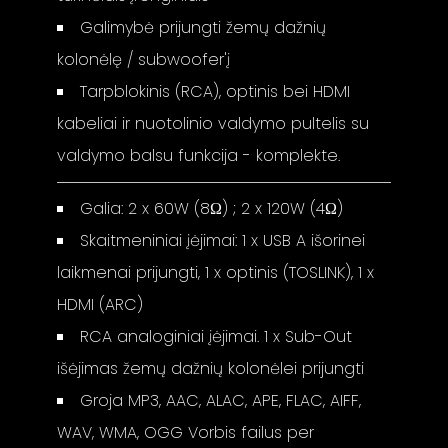
Galimybė prijungti žemų dažnių
kolonėlę / subwoofer'į
Tarpblokinis (RCA), optinis bei HDMI
kabeliai ir nuotolinio valdymo pultelis su
valdymo balsu funkcija - komplekte.
Galia: 2 x 60W (8Ω) ; 2 x 120W (4Ω)
Skaitmeniniai įėjimai: 1 x USB A išorinei
laikmenai prijungti, 1 x optinis (TOSLINK), 1 x
HDMI (ARC)
RCA analoginiai įėjimai. 1 x Sub-Out
išėjimas žemų dažnių kolonėlei prijungti
Groja MP3, AAC, ALAC, APE, FLAC, AIFF,
WAV, WMA, OGG Vorbis failus per