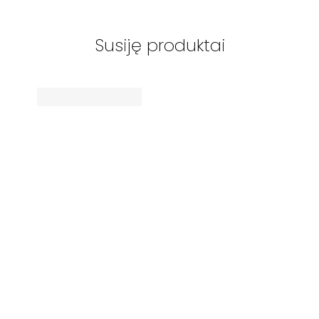
Susiję produktai
WHARFEDALE
-
EVO5.2
lentyninės garso
kolonėlės
999
€