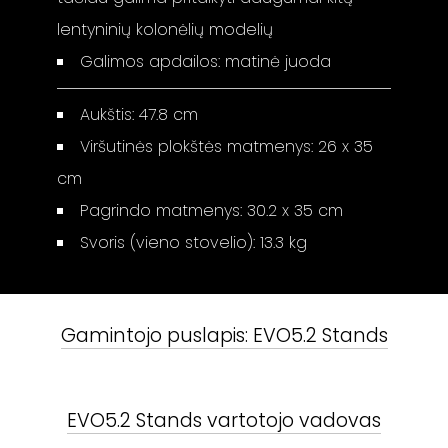
lentyninių kolonėlių modelių
Galimos apdailos: matinė juoda
Aukštis: 47.8 cm
Viršutinės plokštės matmenys: 26 x 35
cm
Pagrindo matmenys: 30.2 x 35 cm
Svoris (vieno stovelio): 13.3 kg
Gamintojo puslapis:
EVO5.2 Stands
EVO5.2 Stands
vartotojo vadovas