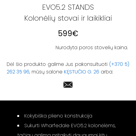
EVO5.2 STANDS
Kolonėlių stovai ir laikikliai
599
€
Nurodyta poros stovelių kaina.
Dėl šio produkto galime Jus pakonsultuoti
(+370 5)
262 35 96
, mūsų salone
KĘSTUČIO G. 26
arba:
Kokybiška plieno konstrukcija
Sukurti Wharfedale EVO5.2 kolonėlėms,
tačiau galima pritaikyti daugumai kitų