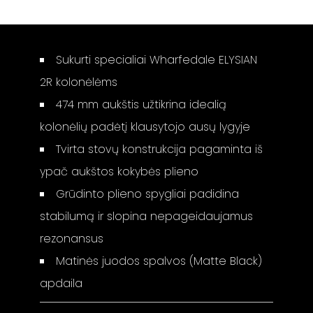
Sukurti specialiai Wharfedale ELYSIAN
2R kolonėlėms
474 mm aukštis užtikrina idealią
kolonėlių padėtį klausytojo ausų lygyje
Tvirta stovų konstrukcija pagaminta iš
ypač aukštos kokybės plieno
Grūdinto plieno spygliai padidina
stabilumą ir slopina nepageidaujamus
rezonansus
Matinės juodos spalvos (Matte Black)
apdaila