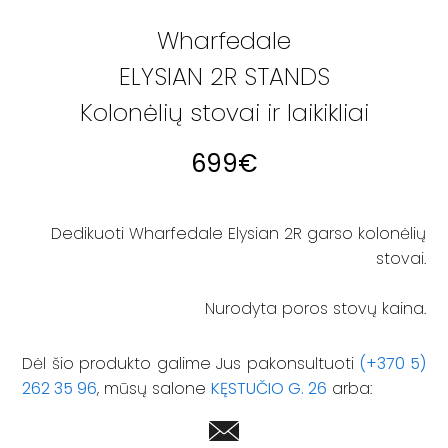
Wharfedale
ELYSIAN 2R STANDS
Kolonėlių stovai ir laikikliai
699
€
Dedikuoti Wharfedale Elysian 2R garso kolonėlių
stovai.
Nurodyta poros stovų kaina.
Dėl šio produkto galime Jus pakonsultuoti
(+370 5)
262 35 96
, mūsų salone
KĘSTUČIO G. 26
arba: