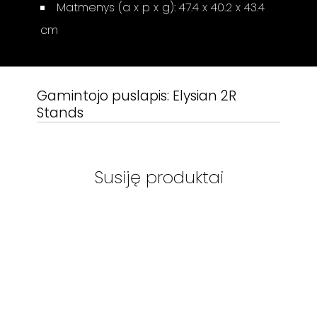
Matmenys (a x p x g): 47.4 x 40.2 x 43.4
cm
Gamintojo puslapis:
Elysian 2R
Stands
Susiję produktai