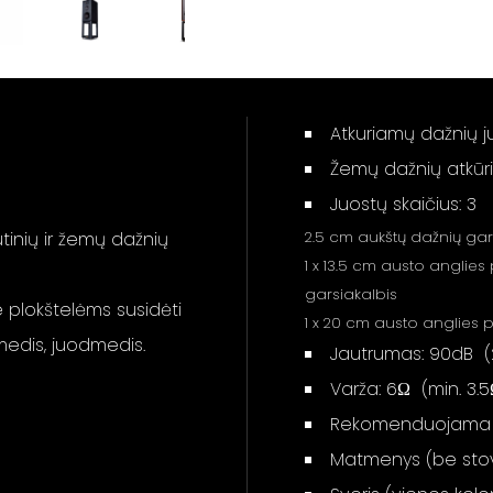
Atkuriamų dažnių j
Žemų dažnių atkūri
Juostų skaičius: 3
tinių ir žemų dažnių
2.5 cm aukštų dažnių gar
1 x 13.5 cm austo anglies
garsiakalbis
 plokštelėms susidėti
1 x 20 cm austo anglies 
medis, juodmedis.
Jautrumas: 90dB (
Varža: 6Ω (min. 3.5
Rekomenduojama st
Matmenys (be stovo