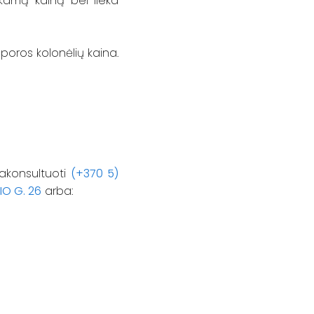
rkamą kainą bei lieka
poros kolonėlių kaina.
akonsultuoti
(+370 5)
IO G. 26
arba: