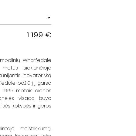
1 199
€
simbolinių Wharfedale
 metus siekiančioje
kūnijantis novatorišką
fedale požiūrį į garso
ą 1965 metais dienos
lonėlės visada buvo
ės kokybės ir geros
intojo meistriškumą,