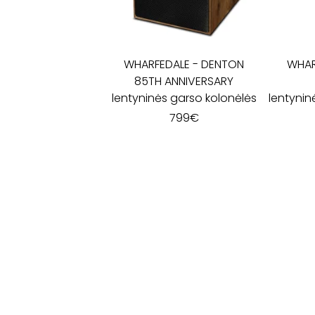
WHARFEDALE
-
DENTON
WHAR
85TH ANNIVERSARY
lentyninės garso kolonėlės
lentynin
799
€
SALONAS „LYRA"
KĘSTUČIO G. 26
LT-08115 VILNIUS
(+370 5) 262 35 96
INFO@LYRA.LT