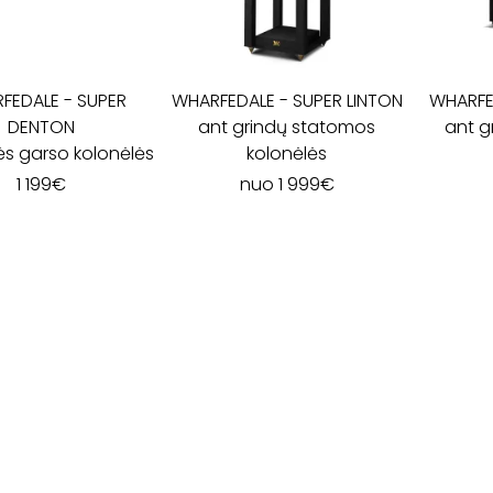
FEDALE
-
SUPER
WHARFEDALE
-
SUPER LINTON
WHARFE
DENTON
ant grindų statomos
ant g
ės garso kolonėlės
kolonėlės
1 199
€
nuo
1 999
€
I - V: 10 - 19
VI: 10 - 15
VII:
---------