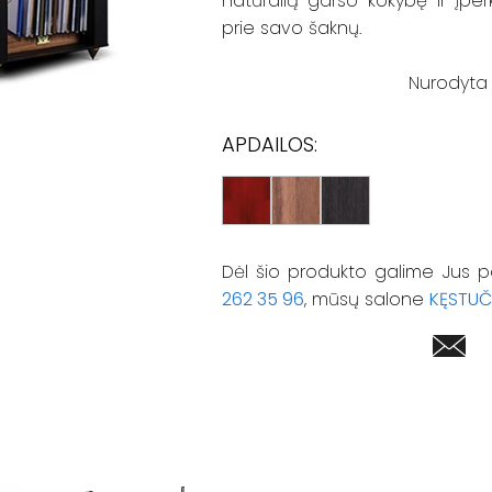
natūralią garso kokybę ir įpe
prie savo šaknų.
Nurodyta 
APDAILOS:
Dėl šio produkto galime Jus p
262 35 96
, mūsų salone
KĘSTUČ