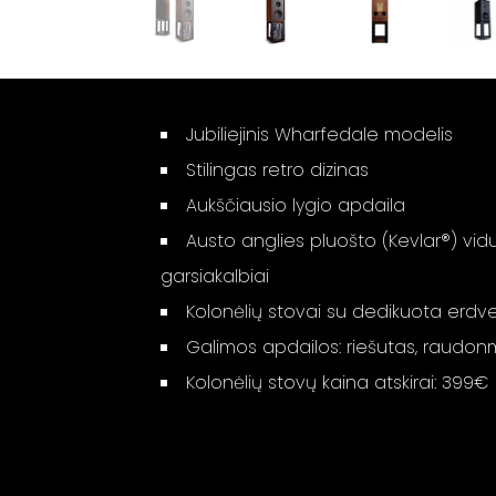
Jubiliejinis Wharfedale modelis
Stilingas retro dizinas
Aukščiausio lygio apdaila
Austo anglies pluošto (Kevlar®) vidu
garsiakalbiai
Kolonėlių stovai su dedikuota erdve
Galimos apdailos: riešutas, raudon
Kolonėlių stovų kaina atskirai: 399€