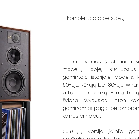
Linton - vienas iš labiausiai 
modelių ilgoje, 1934-uosius
gamintojo istorijoje. Modelis, į
60-ųjų, 70-ųjų bei 80-ųjų Whar
atkūrimo techniką. Pirmą kart
šviesą išvydusios Linton ko
gaminamos pagal bekompromis
kainos principus.
2019-ųjų versija įkūnija gam