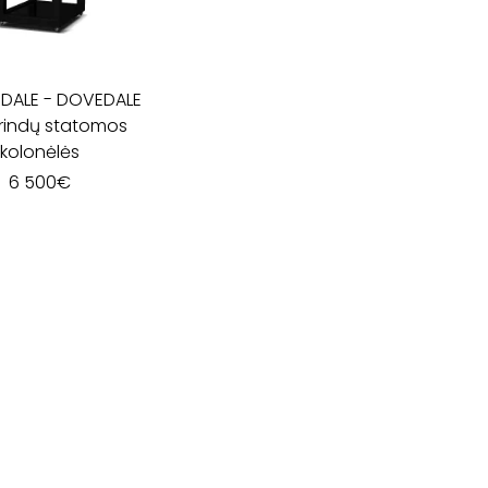
DALE
-
DOVEDALE
rindų statomos
kolonėlės
6 500
€