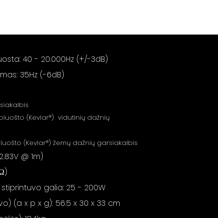
uosta: 40 - 20.000Hz (+/-3dB)
mas: 35Hz (-6dB)
siakalbis
 pluošto (Kevlar®) vidutinių dažnių
pluošto (Kevlar®) žemų dažnių garsiakalbis
2.83V @ 1m)
Ω)
iprintuvo galia: 25 - 200W
) (a x p x g): 56.5 x 30 x 33 cm