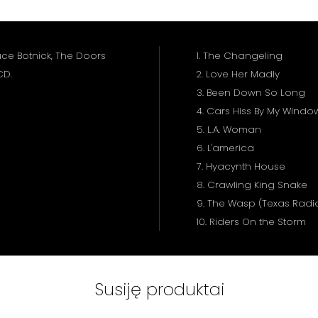
ce Botnick, The Doors
1. The Changeling
CD.
2. Love Her Madly
3. Been Down So Long
4. Cars Hiss By My Wind
5. L.A. Woman
6. L'america
7. Hyacynth House
8. Crawling King Snake
9. The Wasp (Texas Radi
10. Riders On the Storm
Susiję produktai