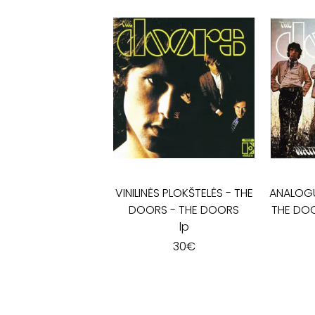
VINILINĖS PLOKŠTELĖS
-
THE
ANALOG
DOORS - THE DOORS
THE DOO
lp
30
€