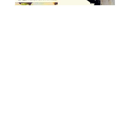
VINILINĖS
VINILINĖS
VINILINĖ
PLOKŠTELĖS
-
LED
PLOKŠTELĖS
-
LED
PLOKŠTELĖS
ZEPPELIN -
ZEPPELIN - I
ZEPPELIN -
HOUSES OF THE
lp
lp
HOLY
27
€
30
€
lp
41
€
I - V: 10 - 19
SALONAS „LYRA"
VI: 10 - 15
KĘSTUČIO G. 26
VII:
---------
LT-08115 VILNIUS