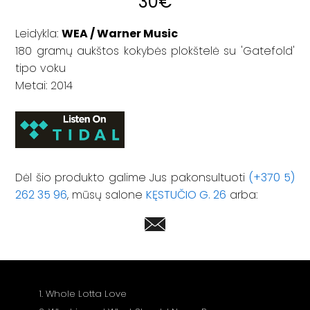
30
€
Leidykla:
WEA / Warner Music
180 gramų aukštos kokybės plokštelė su 'Gatefold'
tipo voku
Metai: 2014
Dėl šio produkto galime Jus pakonsultuoti
(+370 5)
262 35 96
, mūsų salone
KĘSTUČIO G. 26
arba:
1. Whole Lotta Love