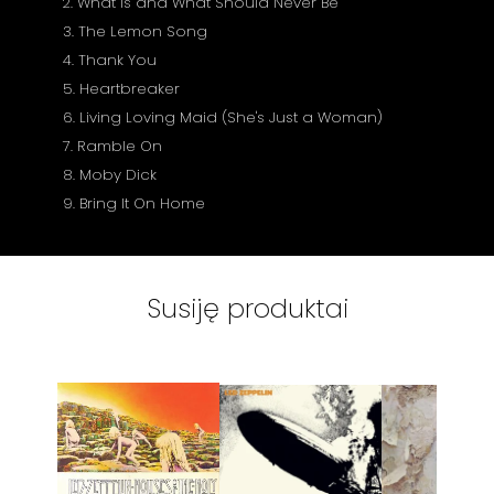
2. What is and What Should Never Be
3. The Lemon Song
4. Thank You
5. Heartbreaker
6. Living Loving Maid (She's Just a Woman)
7. Ramble On
8. Moby Dick
9. Bring It On Home
Susiję produktai