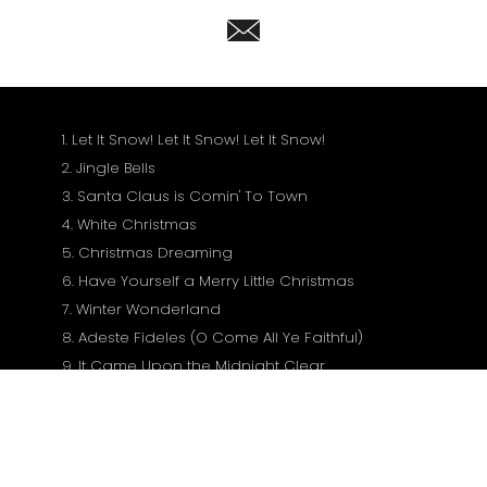
1. Let It Snow! Let It Snow! Let It Snow!
2. Jingle Bells
3. Santa Claus is Comin' To Town
4. White Christmas
5. Christmas Dreaming
6. Have Yourself a Merry Little Christmas
7. Winter Wonderland
8. Adeste Fideles (O Come All Ye Faithful)
9. It Came Upon the Midnight Clear
10. Silent Night, Holy Night