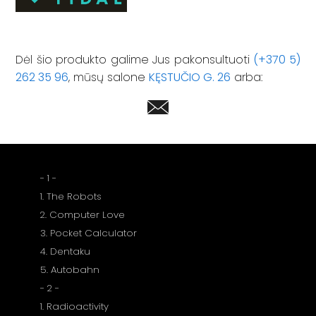
Dėl šio produkto galime Jus pakonsultuoti
(+370 5)
262 35 96
, mūsų salone
KĘSTUČIO G. 26
arba:
- 1 -
1. The Robots
2. Computer Love
3. Pocket Calculator
4. Dentaku
5. Autobahn
- 2 -
1. Radioactivity