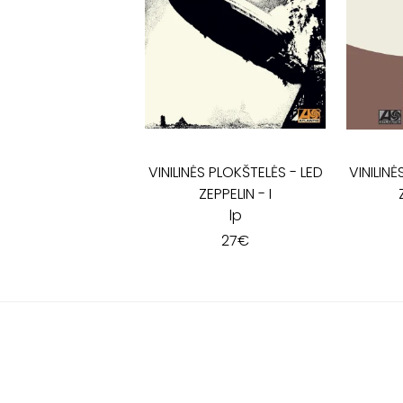
VINILINĖS PLOKŠTELĖS
-
LED
VINILIN
ZEPPELIN - I
lp
27
€
SALONAS „LYRA"
KĘSTUČIO G. 26