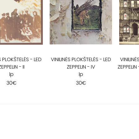
ĖS PLOKŠTELĖS
-
LED
VINILINĖS PLOKŠTELĖS
-
LED
VINILIN
ZEPPELIN - II
ZEPPELIN - IV
ZEPPELIN 
lp
lp
30
€
30
€
I - V: 10 - 19
VI: 10 - 15
VII:
---------