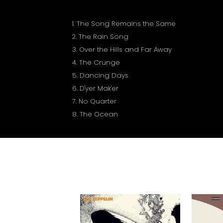
1. The Song Remains the Same
2. The Rain Song
3. Over the Hills and Far Away
4. The Crunge
5. Dancing Days
6. D'yer Mak'er
7. No Quarter
8. The Ocean