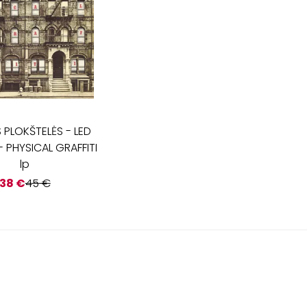
ĖS PLOKŠTELĖS
-
LED
- PHYSICAL GRAFFITI
lp
38
€
45
€