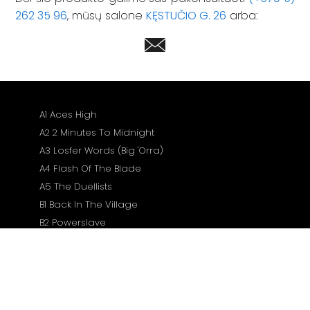
262 35 96
, mūsų salone
KĘSTUČIO G. 26
arba:
A1 Aces High
A2 2 Minutes To Midnight
A3 Losfer Words (Big 'Orra)
A4 Flash Of The Blade
A5 The Duellists
B1 Back In The Village
B2 Powerslave
B3 Rime Of The Ancient Mariner