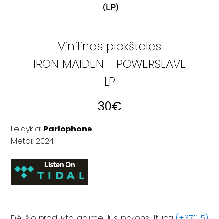
Vinilinės plokštelės
IRON MAIDEN - POWERSLAVE
LP
30
€
Leidykla:
Parlophone
Metai: 2024
Dėl šio produkto galime Jus pakonsultuoti
(+370 5)