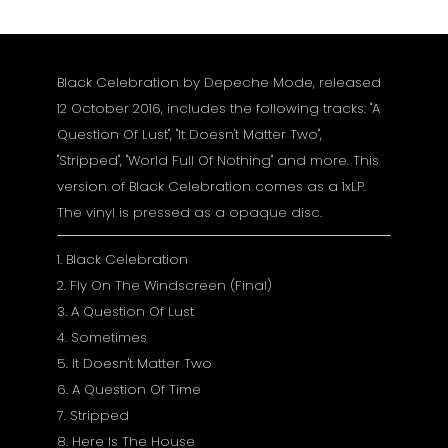
Black Celebration by Depeche Mode, released
12 October 2016, includes the following tracks: "A
Question Of Lust", "It Doesn't Matter Two",
"Stripped", "World Full Of Nothing" and more. This
version of Black Celebration comes as a 1xLP.
The vinyl is pressed as a opaque disc.
1. Black Celebration
2. Fly On The Windscreen (Final)
3. A Question Of Lust
4. Sometimes
5. It Doesn't Matter Two
6. A Question Of Time
7. Stripped
8. Here Is The House