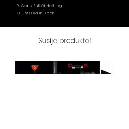
9. World Full Of Nothing
10. Dressed In Black
Susiję produktai
VINILINĖS
VINILINĖS
VINILINĖ
PLOKŠTELĖS
-
PLOKŠTELĖS
-
PLOKŠTEL